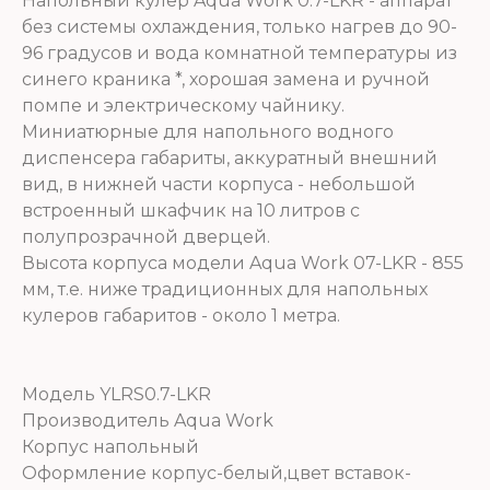
Напольный кулер Aqua Work 0.7-LKR - аппарат
без системы охлаждения, только нагрев до 90-
96 градусов и вода комнатной температуры из
синего краника *, хорошая замена и ручной
помпе и электрическому чайнику.
Миниатюрные для напольного водного
диспенсера габариты, аккуратный внешний
вид, в нижней части корпуса - небольшой
встроенный шкафчик на 10 литров с
полупрозрачной дверцей.
Высота корпуса модели Aqua Work 07-LKR - 855
мм, т.е. ниже традиционных для напольных
кулеров габаритов - около 1 метра.
Модель YLRS0.7-LKR
Производитель Aqua Work
Корпус напольный
Оформление корпус-белый,цвет вставок-