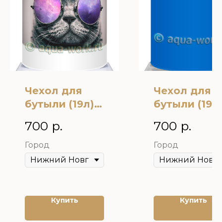
Чехол для
Чехол для
бутыли (19л)
бутыли (19л
на кулер Кот в
на кулер цв
700
р.
700
р.
очках
на выбор
Город
Город
Купить
Купить