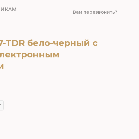
ВИКАМ
Вам перезвонить?
7-TDR бело-черный с
электронным
м