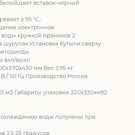
белый,цвет вставок-черный
евает ≥ 95 ºС,
дение электронное
а воды кружкой Краников 2
 шурупах Установка бутыли сверху
ветодиоды
ы вкл/выкл
0x270x430 мм Вес 2.95 кг
В / 50 Гц Производство Россия
51 м3 Габариты упаковки 320х330х480
г
и охлаждению воды получены при
ха 23-25 градусов