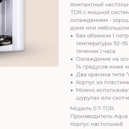
Компактный настольн
TDR c мощной систе
охлаждением - хоро
доме или небольшом
Бак объемом 1 лит
температуры 92-95 
течении 1 часа
Охлаждение на осн
14 градусов ниже к
Два краника типа 
Корпус из пластика
Можно использоват
шурупах или скотч
Модель 0.7-TDR
Производитель Aqua
Корпус настольный