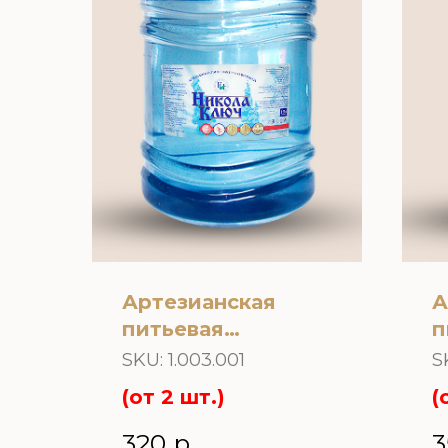
Артезианская
А
питьевая
п
природная вода
п
SKU:
1.003.001
S
«Никола Ключ» 19
«
(от 2 шт.)
(
л. оборотная тара
л
т
320
р.
3