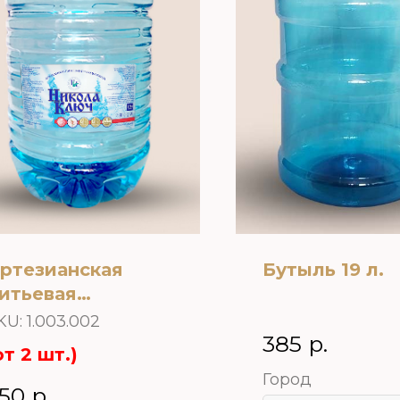
ртезианская
Бутыль 19 л.
итьевая
риродная вода
KU:
1.003.002
385
р.
Никола Ключ»19
от 2 шт.)
. одноразовая
Город
ара
50
р.