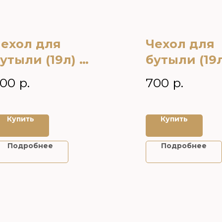
ехол для
Чехол для
утыли (19л) на
бутыли (19л
улер для
кулер цвет
00
р.
700
р.
оды под заказ
выбор
Купить
Купить
Подробнее
Подробнее