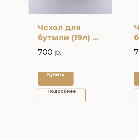
Чехол для
Ч
бутыли (19л) на
б
кулер Кот в
к
700
р.
7
очках
в
Купить
Подробнее