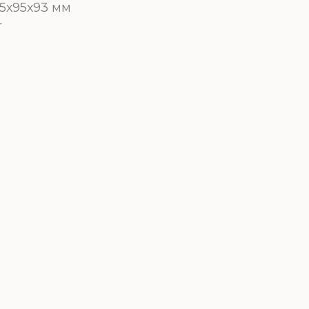
35х95х93 мм
г