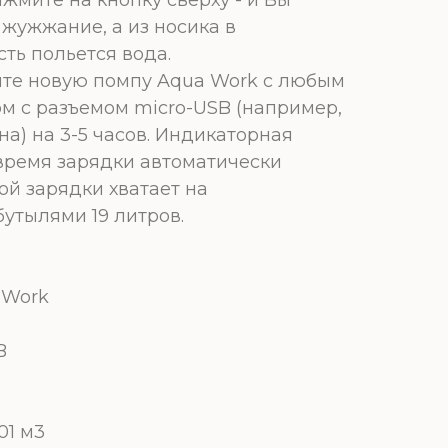
жужжание, а из носика в
ть польется вода.
ите новую помпу Aqua Work с любым
м с разъемом micro-USB (например,
а) на 3-5 часов. Индикаторная
время зарядки автоматически
ой зарядки хватает на
бутылями 19 литров.
 Work
B
01 м3