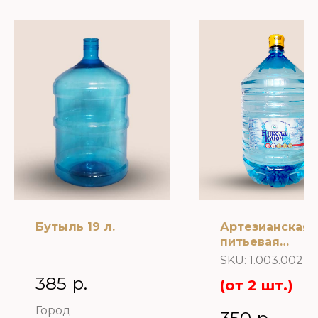
Бутыль 19 л.
Артезианская
питьевая
природная во
SKU:
1.003.002
«Никола Ключ»
385
р.
(от 2 шт.)
л. одноразова
тара
Город