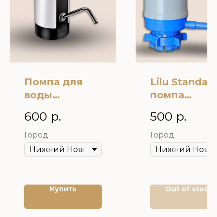
Помпа для
Lilu Standart
воды
помпа
электрическа
механическ
600
р.
500
р.
я H-RP14
белая
Город
Город
Купить
Out of stock